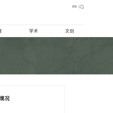
藏品
教育
学术
藏品在说话
馆藏档案
藏品征集