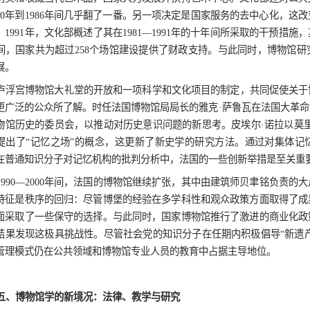
奥赛火车站旧址建立一座19世纪博物馆，并在
权，这为它们在文化行政体系中确立特殊地位奠
从博物馆学的角度来看，这十年与乔治-亨利·
面，博堡中心的成立开创了多学科展览理念的新
意义的思想争论。另一方面，通过在法国地区性
新博物馆格局的重要组成部分。生态博物馆的发
三方面的知识贡献有关：首先是皮埃尔·布尔迪厄
力与知识之间关系的作品，最后是鲍德里亚关于
物馆学的批判研究。在更广泛的意义上，法国博
哲学问题似乎与这一机构、围绕其开展的活动和
法国的哲学思考对于博物馆研究领域的影响
话语”的激进批判与法国马克思主义哲学家路易·
特还根据福柯有关知识与权力关系的作品，提出