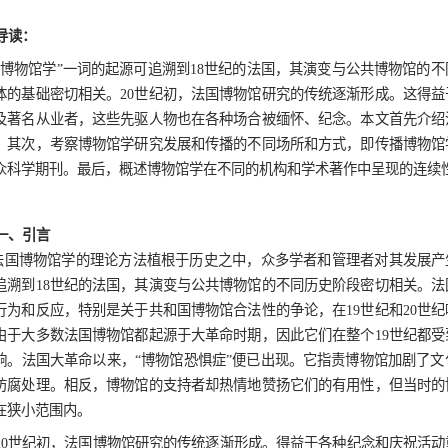
学校预约
法国博物馆
文明参观
发布时
导读：
“博物馆学”一词的起源可追溯到18世纪的
和政体的基础密切相关。20世纪初，法国博物
家以及著名从业者，这些先驱人物也在各种场合
阶段。其次，考察博物馆学研究发展和传播的不
或大众科学期刊。最后，概述博物馆学在不同的
一、引言
法国博物馆学的理论方法植根于历史之中，众多