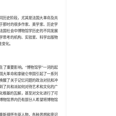
学的历史、转向与新境况
间：2026年06月12日
法国，其演变与公共博物馆的不同历史阶段，尤其是法国大
馆研究的传统逐渐形成。这得益于那时的很多作家、美学家
被缅怀、纪念。本文首先介绍法国社会中博物馆学历史的
同场所和方式，即传播博物馆学思考的机构、实验室、科
机构和学术著作中呈现的连续性变化。
学者和管理者对其发展产生了重要影响。“博物馆学”