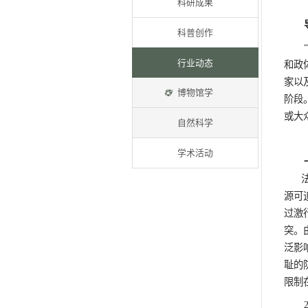
科研项目
科研成果
科普创作
行业动态
博物馆学
自然科学
学术活动