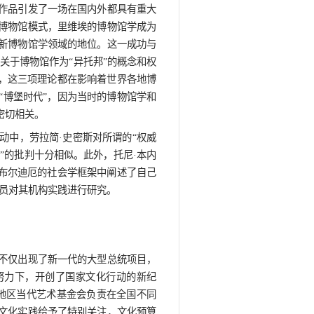
统有关。这种狭隘关注的代价是博物馆学在学术教育和研
逐步完善。在“乔治·蓬皮杜总统大力参与”的背景下，新博
里·吉斯卡尔·德斯坦总统在1974年上任，该部的预算再
到重视，并于1977年成立了地区文化事务办公室。
堡区创建的国家艺术与文化中心，由蓬图斯·胡尔滕负责管理
信息和娱乐中心，这为研究员提供了一个重要的新工具。其
机构之间的差距而构建当代艺术遗产，通过一系列来自剧
项目具有多学科性、公众可及性以及赋予当代艺术优先性
·吉斯卡尔·德斯坦的领导下，制定了一个与博物馆有关的
理优化、文化和艺术活动的营利性等要求。1977年，政