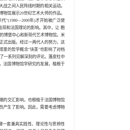
馆的不同历史阶段密切相关。法国大革命和拿破仑帝国引起
的争论，在19世纪和20世纪唤醒了关于记忆问题的政治
，因此它们在整个19世纪都受到了共和派如何对待艺术和
已出现。它指责博物馆加剧了文化根基的瓦解，甚至对文化
赞扬它们的有用性，但当时的博物馆界内仍有部分人希望
成。得益于各种纪念和庆祝活动重新缅怀先驱人物，各种思
支持博物馆。尤其是两次世界大战之间人民阵线时期的相
术博物馆之间断裂的纽带，让博物馆展示20世纪艺术大师
正式出现，但直到“遗产年代”(1980—2000年)才开始
密切相关，比如新博物馆学的出现和法国理论的影响。其中
乔治·蓬皮杜总统大力推动建设的博堡中心和新现代艺术博
概念，但直到1984年演讲内容才正式出版。经过一两代人的
吉尔·德勒兹和费利克斯·瓜塔里的哲学概念“块茎”也影