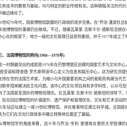
文化事务部的成立是法国博物馆体制的重要
我们的文明是首个认识到普世的人文主义、
典范的方式不同，我们是研究成功文明中最深刻
然而，博物馆并非其时政府的优先事项。文
的划分与预算不合理。文化事务部遗产局的局长
的”。1981年，随着雅克·朗入主文化部总部瓦
尽管如此，1963年法国出台了国家博物馆
月的博物馆实习。但公共雇员的数量仍然有限，直到1
成员不超过200人。尽管如此，20世纪60年
益于卢浮宫学院的教育和巴赞在该校教学的成果。
学领域的学生提供全面教育课程的学校。”
除此之外，法国的一些研究员在领导国际博
部门中。20世纪60年代是卢浮宫学院在法国博