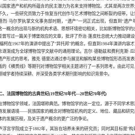
源可追溯到18世纪的法国，其演变与公共博物
过激行为和反应，特别是关于共和国博物馆合法性
突。由于大多数法国博物馆都起源于大革命时期
泛影响。法国大革命以来，“博物馆恐惧症”便
耻的防腐处理。相反，博物馆的支持者却热情地
限制在狭小范围内。
20世纪初，法国博物馆研究的传统逐渐形
形态以国家遗产和机构所蕴含的民主潜力为名来
战后不久，一些研究员致力于恢复当代创作与艺
在安德烈·马尔罗执掌文化事务部时期，“遗产”一词
用。这一概念的出现与新的机构术语、思想环境
德里亚曾写过一篇关于博堡效应的文章，批评了
歇尔·福柯在1967年的演讲中提出了“异托邦”的
一概念逐渐成为全球博物馆学文献中的通用理论。