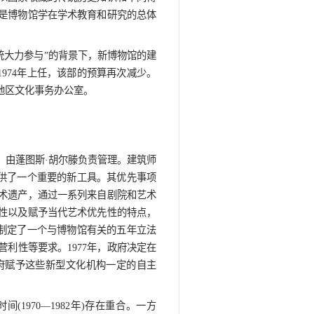
转折点。安德烈·马尔罗关于博物馆的观察十分有名：
并试图建立普世的人的概念的文明。与希腊人通过创造英
的因素。我相信博物馆是产生文明概念的场所之一。
化事务部接管了以前属于其他部门的部分行政和职责，但
克里斯蒂安·帕坦强调，文化事务部是在“最低限度的基
卢瓦街，情况才发生了变化。
研究员新的行政任职标准，研究员必须获得学士学位，并且完
964年，法国博物馆只有131名正式“研究员”，1983年
代的法国博物馆学无疑是世界上最具影响力的博物馆学之一，
正如汉斯·胡特在1968年所言：“卢浮宫学院是唯一一所
物馆协会的过程中承担了许多责任，特别是在与博物馆理
物馆学领域的黄金时代，它主要以国家收藏的传统历史知识