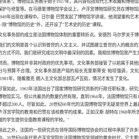
案和遗产形式的思考。雅克·德里达通过参与展
心出版的《横贯线》等期刊对博物馆学相关主题
由各领域学者持续深耕、并深受各类学术期刊影
二、法国博物馆的古典世纪(19世纪70年代—2
在博物馆学领域，法国堪称典范。博物馆学
的独特发展语境——民族国家的概念对博物馆机
馆整体的发展历程，及关于遗产概念的更广泛的
卢浮宫学院成立于1882年，其旨在培养未
的教育体系”。博物馆实务教学始于1927年，
品的保护与修复等。在马德里博物馆学会议上，
词于1949年出现在课程中。日尔曼·巴赞发起
史——除“博物馆的历史”外，还开设了“艺术史的