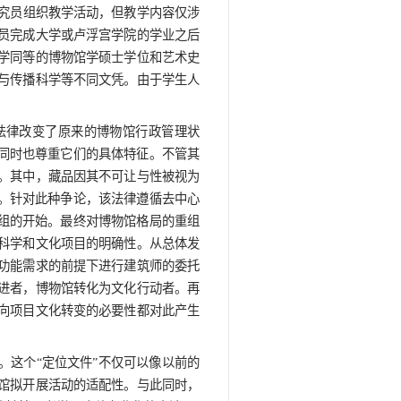
各地的档案学者和博物馆研究员对其机构实践进行研究。
时刻
前增加，质量也得到了显著提升。不仅出现了新一代的大型总
特朗与文化部长杰克·朗共同努力下，开创了国家文化行
部的使命。国家当代艺术基金会和地区当代艺术基金会负责在
持艺术中心。文化部还对公共文化实践给予了特别关注，
决定是国家服务的去中心化，这改变了地区行政单位与国家之
91年的十年间所采取的干预措施，其中有四座国家级博物馆先
财政支持。与此同时，博物馆研究员群体正朝着专业人员的
化项目的制定，共同促使关于博物馆现状与历史的博物馆
长的雅克·萨鲁瓦在法国大革命两百周年的纪念活动上创建