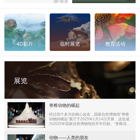
4D影片
临时展览
教育活动
展览
脊椎动物的崛起
经过四个多月的精心改造，国家自然博物馆“脊椎
动物的崛起”展厅于2025年1月14日开展，这也成
为2025年国家自然博物馆的开年巨献。“脊椎动物
的崛起”展厅位于国家自然博物馆一层中央展厅，
改陈升级前为“古爬行动物”厅，自2003年开展以
动物——人类的朋友
来，一直是自然博物馆的明星展厅，尤其是其中展