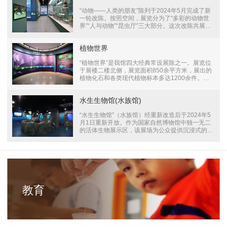
示的井研马门溪龙、许氏禄丰龙骨架标本等，它们
“动物——人类的朋友”陈列于2024年5月完成了新
不仅是自然科学的宝贵财富，更是无数人童年记忆
一轮改陈。按照空间，展览分为了“多彩的动物世
中的珍贵片段。然而，随着时光流逝，展厅中的展
界”“人与动物”“昆虫厅”三大部分。这次改陈共展出
品内容、展出形式都略显老旧，重新布展便被提上
鸟类、鱼类、两栖爬行类、昆虫、无脊椎等各类动
了日程。随着2024年国家自然博物馆新馆建设的
物1200多件标本，在数量、质量和多样性上让人
启动，“脊椎动物的崛起”展厅的改陈升级将成为老
植物世界
耳目一新。“多彩的动物世界”以进化论为主线，展
馆中最后一个常设展厅的改造。“脊椎动物的崛
示了动物由简单到复杂、由低等到高等的进化过
起”展厅总展
“植物世界”是我馆四大经典常设展陈之一。展览位
程。重新改陈后的这部分展览，对演化进程各类动
于展楼二楼北侧，展览面积850余平方米，展出的
物做了较为详细的介绍，尤其增加了鱼类、鸟类等
植物化石和各类现代植物标本多达1200余件。三
动物的分类、身体结构、习性特点等知识。“人与
个展厅分设 “植物演化”、“被子植物的繁盛与适
动物”介绍了野生动物生存及资源现状、人类社会
应”和“植物与人类”三部分。展览以大量的植物化石
生产生活等行为对野生动物的影响以及野生动物保
水生生物馆(水族馆)
标本、植物科学复原图、植物复原景观和各类现代
护事业发端与开展，还介绍了动物与人类社会生活
植物标本等全面系统地介绍了植物从其诞生开始，
的息息相关。这
“水生生物馆”（水族馆）经重新改造后于2024年5
从低等植物至高等植物不断繁盛的演化过程，以及
月1日重新开放。作为国家自然博物馆中独一无二
植物在人类生产生活中的重要地位和作用。“植物
的活体生物展示区，该展场为公众提供沉浸式的观
演化”厅以时间为轴线，从地球诞生开始，依次介
察体验，观众能够近距离观察众多门类水生生物的
绍了蓝细菌、内共生学说、藻类植物、苔藓植物、
生活状态，深入了解水生生物独特的习性和行为特
裸蕨类植物、楔叶类植物、真蕨类植物、前裸子植
征。“水生生物馆”总面积600㎡ ，展出了几十种、
物、种子蕨、苏铁类植物、银杏类植物、松柏类植
共上千尾活体水生生物，展馆主要由三个展区域构
物、买麻藤类植物
成，最接近入口的是大型淡水鱼类展区，展出了活
体长丝𩷶、虎纹鸭嘴鲇等鱼类；在鲨鱼池和海底隧
道展区，能够看到乌翅真鲨、三湖慈鲷、大眼海鲢
教育
等多种活体生物，还可以一睹珍贵的大型中华鲟标
本和镇馆之宝矛尾鱼标本；第三个展区展示了我国
常见的观赏鱼，包括匙吻鲟、西伯利亚鲟、金鱼、
锦鲤、阿拉伯鲀