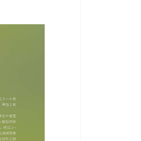
活简史
9期)