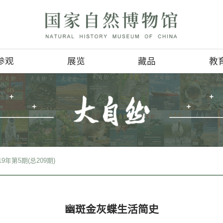
参观
展览
参观信息
基本陈列
4D影讯
临时展览
会
地理位置
巡回展览
服务项目
虚拟展厅
>
期刊检索
>
2019年第5期(总209期)