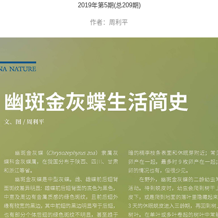
学校预约
文明参观
幽斑金灰蝶生
2019年第5期(总20
作者：周利平