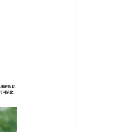
对话”
9期)
生