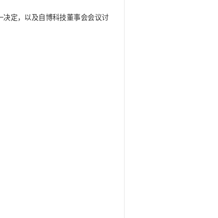
系列文创产品项目竞争性磋商结果公告
间：2024年01月08日
项目竞争性磋商工作小组统一决定，以及自博科技董事
品项目