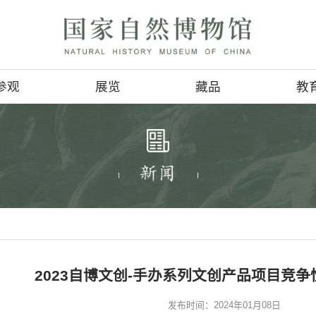
参观
展览
参观信息
基本陈列
4D影讯
临时展览
会
地理位置
巡回展览
服务项目
虚拟展厅
>
资讯公告