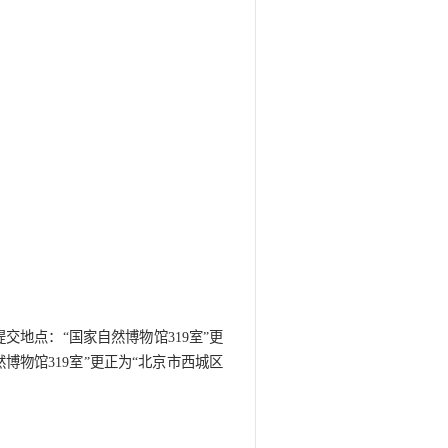
化”流动科普展览订制
更正公告
间：2026年06月02日
普展览订制