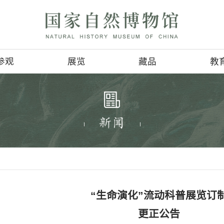
参观
展览
参观信息
基本陈列
4D影讯
临时展览
会
地理位置
巡回展览
服务项目
虚拟展厅
>
资讯公告