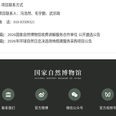
名
称：国家自然博物馆
地
址：北京市东城区天桥南大街
126号
联
系
人：刘宗
联系方式：
010-67020622
2.采购代理机构信息
名
称：北京国裕招标有限公司
地
址：北京市西城区广安门外大街
248号
联系方式：
010-83509321
3.项目联系方式
项目联系人：冯浩然、毛宇鹏、武宗政
电
话：
010-83509321