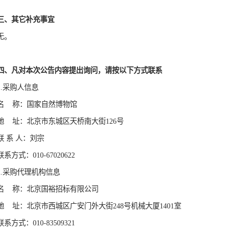
更正事项：竞争性磋商公告
更正内容：
原
采购编号：
“BJGY-2026-05122”
更正为
“
BJG
正为“北京市西城区广安门外大街248号机械大厦
6
广安门外大街248号机械大厦
618
室
”。其他
内容不
更正日期：
202
6
年
6
月
1日
三、其它补充事宜
无。
四、凡对本次公告内容提出询问，请按以下
1.采购人信息