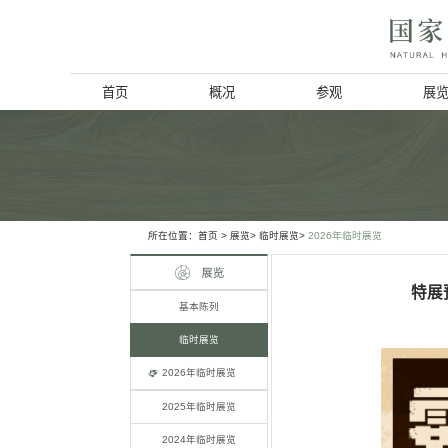
首页
概况
博物馆简介
历史回顾
北京动物学会
所在位置：
首页
> 展览>