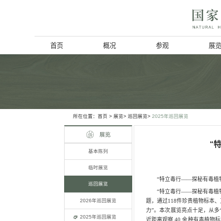
首页
概况
博物馆简介
历史回顾
北京动物学会
所在位置：
首页
> 展览>