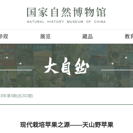
参观
展览
参观信息
基本陈列
4D影讯
临时展览
会
地理位置
巡回展览
服务项目
虚拟展厅
>
期刊检索
>
2018年第4期(总202期)