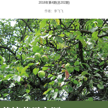
学校预约
文明参观
现代栽培苹果之源—
2018年第4期(总20
作者：李飞飞