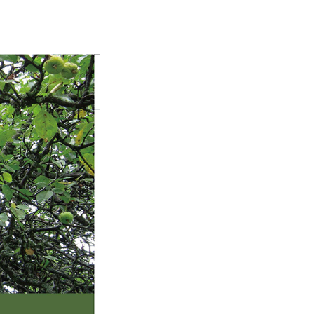
—天山野苹果
2期)