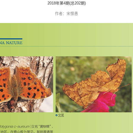
学校预约
文明参观
黄钩蛱蝶的生
2018年第4期(总20
作者：宋憬愚