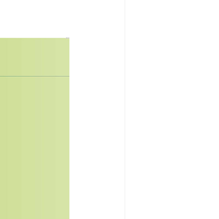
活史
2期)