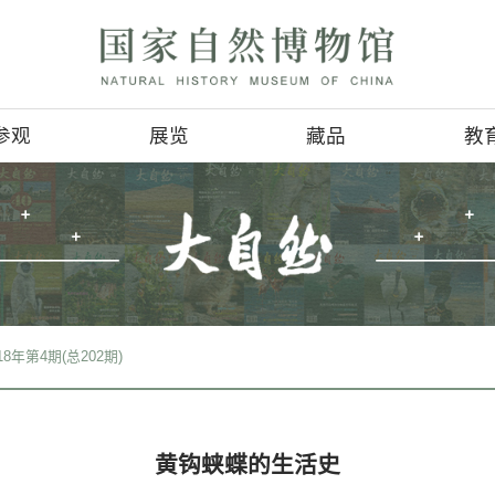
参观
展览
参观信息
基本陈列
4D影讯
临时展览
会
地理位置
巡回展览
服务项目
虚拟展厅
>
期刊检索
>
2018年第4期(总202期)