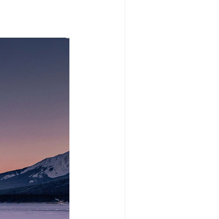
—冰泡泡
2期)