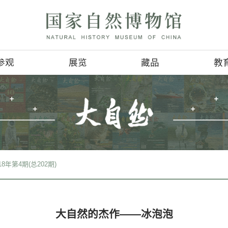
参观
展览
参观信息
基本陈列
4D影讯
临时展览
会
地理位置
巡回展览
服务项目
虚拟展厅
>
期刊检索
>
2018年第4期(总202期)