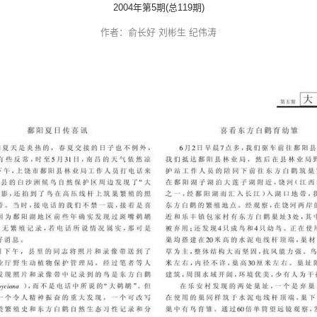
学校预约
文明参观
在鄱阳湖繁殖的
2004年第5期(总11
作者：俞长好 刘彬生