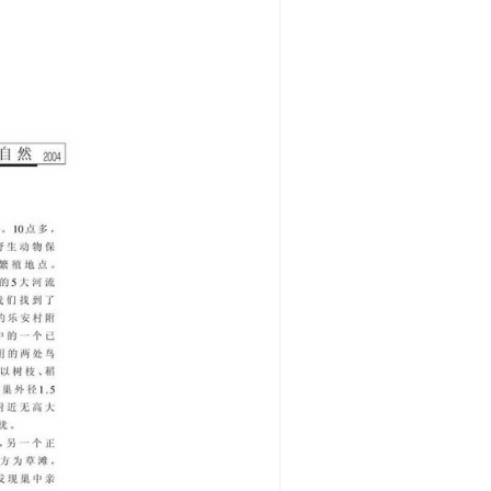
东方白鹳
9期)
 纪伟涛