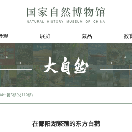
参观
展览
参观信息
基本陈列
4D影讯
临时展览
会
地理位置
巡回展览
服务项目
虚拟展厅
>
期刊检索
>
2004年第5期(总119期)