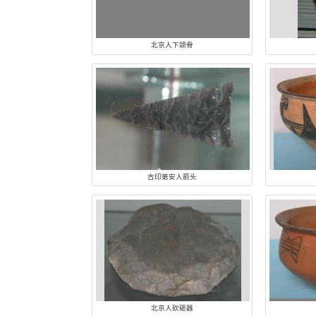
类别:
古植物
两栖爬行
古人类
北京人下颌