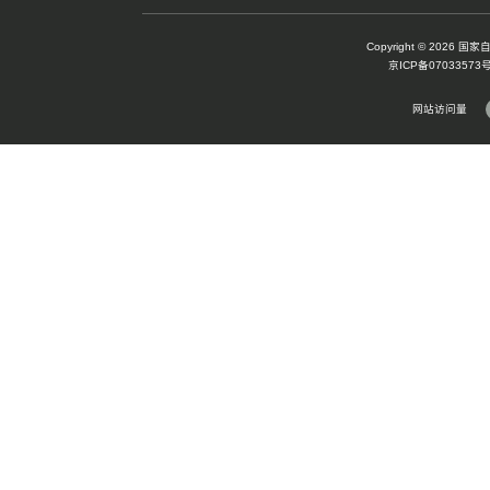
蜡梅
葶苈