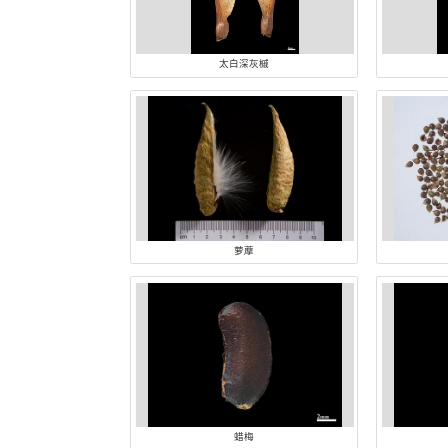
类别:
古植物
两栖爬行
植物
太白深灰