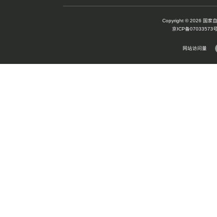
狼鳍鱼
巨齿鲨