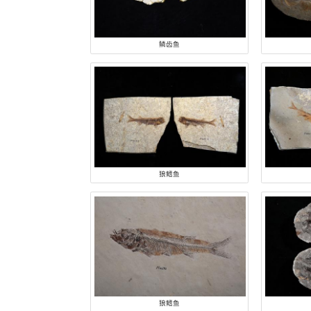
类别:
古植物
两栖爬行
古鱼类
鳞齿鱼