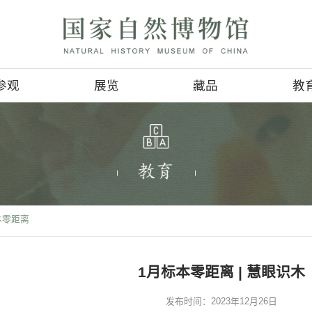
参观
展览
参观信息
基本陈列
4D影讯
临时展览
会
地理位置
巡回展览
服务项目
虚拟展厅
活动项目>
标本零距离