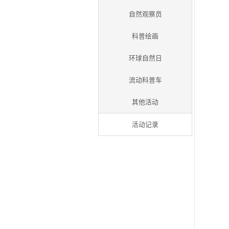
小小科普讲解员
锺健讲堂
小小研究生
兴趣班
自然观察员
科普绘画
环球自然日
流动科普车