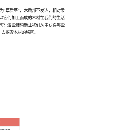
零距离 | 慧眼识木
间：2023年12月26日
和木本植物。草本植物的茎部为“草质茎”，木质部不发达
由于木本植物的茎部坚硬，所以它们加工而成的木材在我
样子的？肉眼能观察到哪些结构？这些结构能让我们从中
到“标本零距离”的活动现场，去探索木材的秘密。