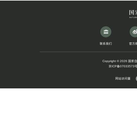
小小科普讲解员
锺健讲堂
小小研究生
兴趣班
自然观察员
科普绘画
环球自然日
流动科普车