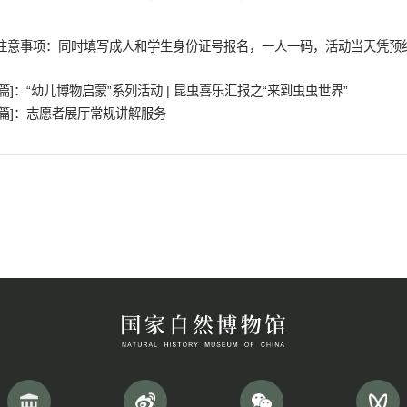
受众年龄：6-12岁
活动地点：探索角实验室
活动时间：10月5日 10:00 14:00
活动时长：60分钟
参与方式：每周五15:00国家自然博物馆公
约，受众可通过进入国家自然博物馆微信公众号
约。
注意事项：同时填写成人和学生身份证号报
[上一篇]：“幼儿博物启蒙”系列活动 | 昆虫喜乐汇
[下一篇]：志愿者展厅常规讲解服务