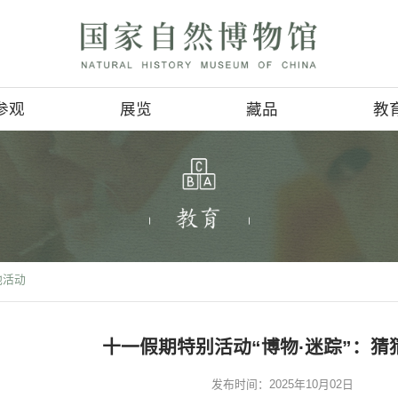
参观
展览
参观信息
基本陈列
4D影讯
临时展览
会
地理位置
巡回展览
服务项目
虚拟展厅
活动项目>
其他活动