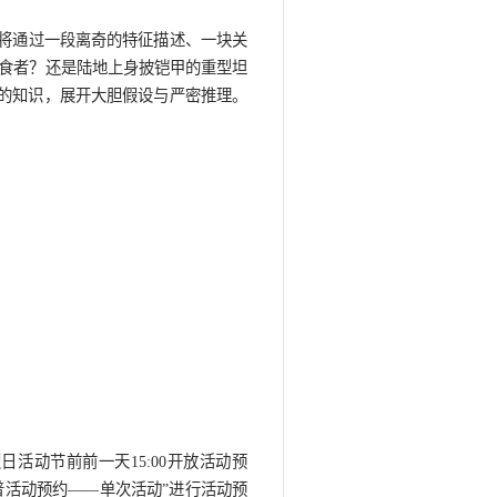
动“博物·迷踪”：猜猜我是谁
间：2025年10月02日
、推理与趣味的挑战——我们将通过一段离奇的特征描述
开谜题。 它是海洋中的顶级掠食者？还是陆地上身披铠甲
这些蛛丝马迹，结合古生物学的知识，展开大胆假设与严
完整的真相！