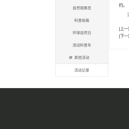
小小科普讲解员
锺健讲堂
小小研究生
兴趣班
自然观察员
科普绘画
环球自然日
流动科普车