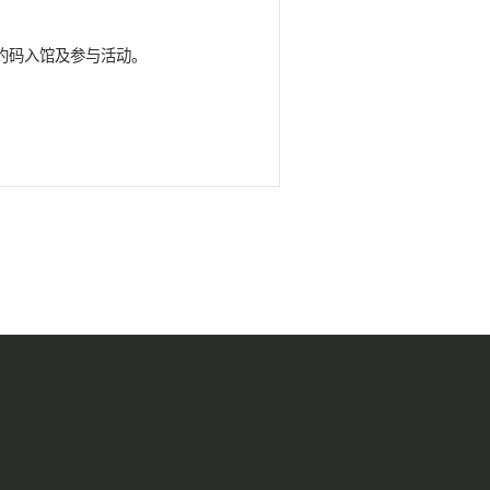
众号开放周末活动预约，节假日活动节前前一天15:00开
，点击下方“预约服务——科普活动预约——单次活动”进
名，一人一码，活动当天凭预约码入馆及参与活动。
报之“来到虫虫世界”