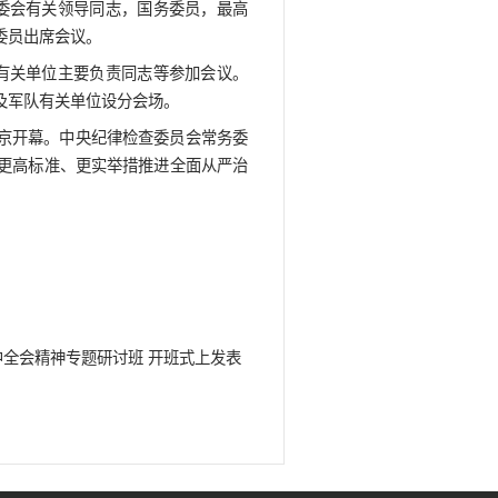
机制，及时发现、准确识别、有效治理各类腐败问题，不
系统观念，加强联动配合，把各方面监督贯通起来，以全
我革命、全面从严治党中责任重大、使命光荣，要坚定维
强纪检监察工作规范化法治化正规化建设，不断提高监督
廉洁过硬的要求，着力锻造忠诚干净担当、敢于善于斗争
重要讲话，充分肯定过去一年全面从严治党取得的显著成
准、更实举措推进全面从严治党，为实现“十五五”时期目
宏阔、思想深邃、内涵丰富，为深入推进全面从严治党和
重要讲话精神，深刻领悟“两个确立”的决定性意义，增强
真履行全面从严治党政治责任，以永远在路上的坚韧和执着，