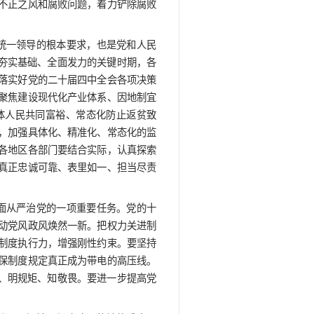
加科学有效地把权力关进制度笼子，更加清醒坚定地推进
。
宁、蔡奇、丁薛祥出席会议。中共中央政治局常委、中央
党风廉政建设和反腐败斗争，取得显著成效。强化政治监督
；扎实开展深入贯彻中央八项规定精神学习教育，推动全
同查同治，深化整治群众身边不正之风和腐败问题，着力
署，是维护党中央权威和集中统一领导的根本要求，也是
时期是基本实现社会主义现代化夯实基础、全面发力的关键
历史使命感，以实际行动贯彻落实好党的二十届四中全会
发展、加快构建新发展格局，聚焦建设现代化产业体系、
水平对外开放、扎实推进全体人民共同富裕、常态化防