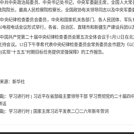
向新特点，创新手段方式，完善反腐败责任落实
腐败穿透力。要在一体推进上下更大功夫，强化
促进一体化治理。
习近平指出，纪检监察机关在推进党的自
结统一，坚定捍卫党的先进性纯洁性。要持续加
质效。要按照政治过硬、能力过硬、作风过硬、
察铁军。
李希在主持会议时指出，习近平总书记的
基本实现社会主义现代化关键时期，对以更高标
供坚强保障作出战略部署。讲话高屋建瓴、视野
争提供了根本遵循。要深入学习贯彻习近平总书记
识”、坚定“四个自信”、做到“两个维护”，认
把党的自我革命向纵深推进。