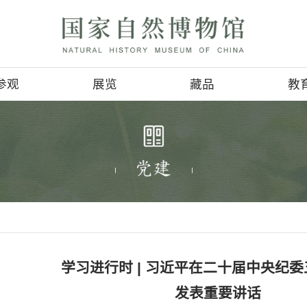
参观
展览
参观信息
基本陈列
4D影讯
临时展览
会
地理位置
巡回展览
服务项目
虚拟展厅