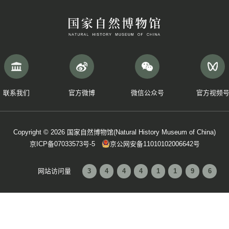
中共中央政治局委员、中央书记处书记，
人民法院院长，最高人民检察院检察长，全国政
中央纪律检查委员会委员，中央和国家机
会议以电视电话会议形式举行，各省、自治区、
中国共产党第二十届中央纪律检查委员会第
员会主持会议。12日下午李希代表中央纪律检
党，为实现“十五五”时期目标任务提供坚强保障
来源：新华社
[上一篇]：学习进行时 | 习近平在省部级主要
重要讲话