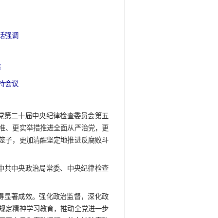
近平在二十届中央纪委五次全会上
发表重要讲话
间：2026年02月13日
央纪委五次全会上发表重要讲话强调
准更实举措推进全面从严治党
五”时期目标任务提供坚强保障
蔡奇丁薛祥出席会议 李希主持会议
习近平12日上午在中国共产党第二十届中央纪律检查委
加强党的全面领导，以更高标准、更实举措推进全面从严