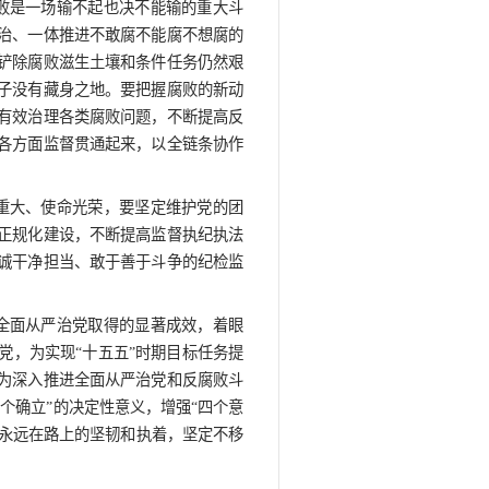
、统筹发展和安全等任务要求，加强具体化、精准化、常
中央重大决策部署落到实处。各地区各部门要结合实际，
。今年地方将开始换届，要把真正忠诚可靠、表里如一、
权力关进制度笼子是新时代全面从严治党的一项重要任务
题，立铁规矩、强硬约束，推动党风政风焕然一新。把权
繁、有效管用，又要着力提高制度执行力，增强刚性约束
、执行法规制度没有例外，确保制度规定真正成为带电的
传教育，引导党员、干部懂法纪、明规矩、知敬畏。要进一
程中的拦路虎、绊脚石，反腐败是一场输不起也决不能输
中央集中统一领导下，标本兼治、一体推进不敢腐不能腐
腐败斗争形势仍然严峻复杂，铲除腐败滋生土壤和条件任
贪必肃、除恶务尽，让腐败分子没有藏身之地。要把握腐