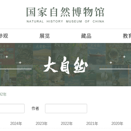
参观
展览
参观信息
基本陈列
4D影讯
临时展览
会
地理位置
巡回展览
服务项目
虚拟展厅
>
期刊检索
>
1992年