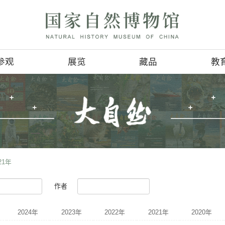
参观
展览
参观信息
基本陈列
4D影讯
临时展览
会
地理位置
巡回展览
服务项目
虚拟展厅
>
期刊检索
>
2021年