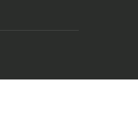
信公众号
官方视频号