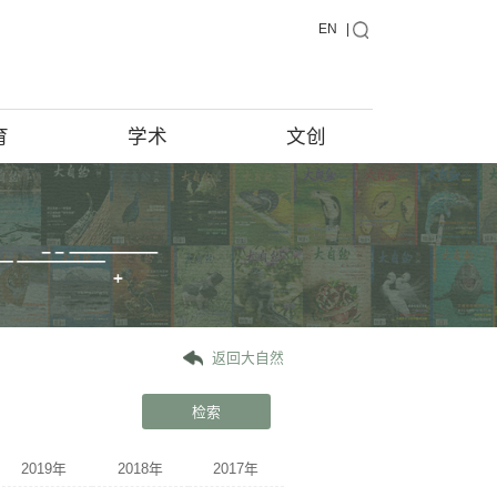
藏品
教育
学术
藏品在说话
馆藏档案
藏品征集