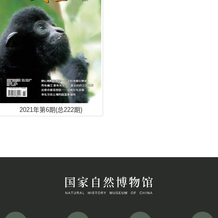
7期)
2021年第2期(总218期)